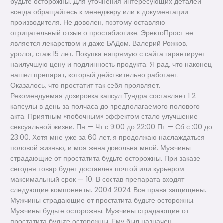
будьте осторожны. Для уточнения интересующих деталей
всегда обращайтесь к менеджеру или к документации
производителя. Не доволен, поэтому оставляю
отрицательный отзыв о простабиотике. ЭректоПрост не
является лекарством и даже БАДом. Валерий Рожков,
уролог, стаж 15 лет. Покупка напрямую с сайта гарантирует
наилучшую цену и подлинность продукта. Я рад, что наконец
нашел препарат, который действительно работает.
Оказалось, что простатит так себя проявляет.
Рекомендуемая дозировка капсул Тундра составляет 1 2
капсулы в день за полчаса до предполагаемого полового
акта. Приятным «побочным» эффектом стало улучшение
сексуальной жизни. Пн — Чт с 9:00 до 22:00 Пт — Сб с :00 до
23:00. Хотя мне уже за 60 лет, я продолжаю наслаждаться
половой жизнью, и моя жена довольна мной. Мужчины
страдающие от простатита будьте осторожны. При заказе
сегодня товар будет доставлен почтой или курьером
максимальный срок — 10. В состав препарата входят
следующие компоненты. 2004 2024 Все права защищены.
Мужчины страдающие от простатита будьте осторожны.
Мужчины будьте осторожны. Мужчины страдающие от
простатита будьте осторожны. Ему был назначен