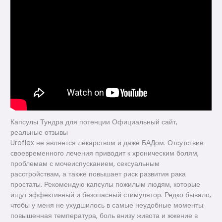
Капсулы Тундра для потенции Официальный сайт,
реальные отзывы
Uroflex не является лекарством и даже БАДом. Отсутствие
своевременного лечения приводит к хроническим болям,
проблемам с мочеиспусканием, сексуальным
расстройствам, а также повышает риск развития рака
простаты. Рекомендую капсулы пожилым людям, которые
ищут эффективный и безопасный стимулятор. Редко бывало,
чтобы у меня не ухудшилось в самые неудобные моменты:
повышенная температура, боль внизу живота и жжение в