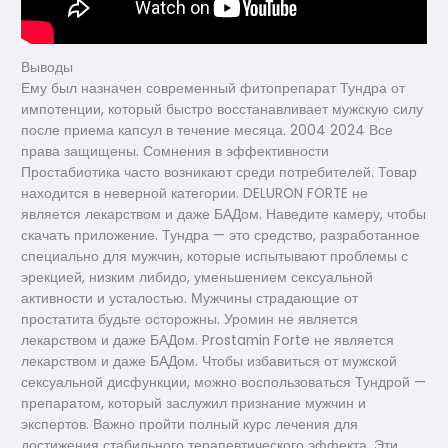
Выводы
Ему был назначен современный фитопрепарат Тундра от
импотенции, который быстро восстанавливает мужскую силу
после приема капсул в течение месяца. 2004 2024 Все
права защищены. Сомнения в эффективности
Простабиотика часто возникают среди потребителей. Товар
находится в неверной категории. DELURON FORTE не
является лекарством и даже БАДом. Наведите камеру, чтобы
скачать приложение. Тундра — это средство, разработанное
специально для мужчин, которые испытывают проблемы с
эрекцией, низким либидо, уменьшением сексуальной
активности и усталостью. Мужчины страдающие от
простатита будьте осторожны. Уромин не является
лекарством и даже БАДом. Prostamin Forte не является
лекарством и даже БАДом. Чтобы избавиться от мужской
сексуальной дисфункции, можно воспользоваться Тундрой —
препаратом, который заслужил признание мужчин и
экспертов. Важно пройти полный курс лечения для
достижения стабильного терапевтического эффекта. Эти