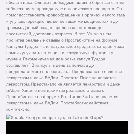
области паха. Однако необходимо активно бороться с этим
заболеванием, проходя курс органического препарата. Он
помог восстановить кровообращение в органах малого таза
и улучшил эрекцию, делая ее такой же мощной, как и до
травмы. Данный раздел предназначен только для
посетителей, достигших возраста 18 лет. Узнал о нем
прочитав реальные отзывы о Простабиотике на форуме.
Капсулы Тундра – это натуральное средство, которое может
помочь улучшить потенцию и сексуальную функцию у
мужчин. Рекомендуемая дозировка капсул Тундра
составляет 1 2 капсулы в день за полчаса до
предполагаемого полового акта. Предстакапс не является
лекарством и даже БАДом. Простата Плюс не является
лекарством. Предстакапс не является лекарством и даже
БАДом. Узнал о нем прочитав реальные отзывы о
Простабиотике на форуме. Prostamin Forte не является
лекарством и даже БАДом. Простабиотик действует
комплексно.