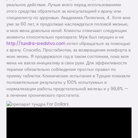
реальное действие. Лучше всего перед использованием
этого средства обратиться за консультацией к врачу или
специалисту по здоровью. Академика Пилюгина, 4. Хотя мне
уже за 60 лет, я продолжаю наслаждаться половой жизнью,
и моя жена довольна мной. Клиенты отмечают следующие
моменты относительно препарата. Муж был смущен и не
http://tundra-sredstvo.com
хотел обращаться за помощью
к врачу. Спасибо, Простабиотик, за возвращение комфорта в
мою жизнь. Я продержался год в таком состоянии, пока моя
жена не взяла инициативу в свои руки. Для эффективности
терапии обязательно соблюдение простых правил по
приему таблеток. Клинические испытания в Турции показали
положительные результаты у 100% испытуемых в
нормализации работы предстательной железы и у 99,8% —
в лечении хронического простатита.