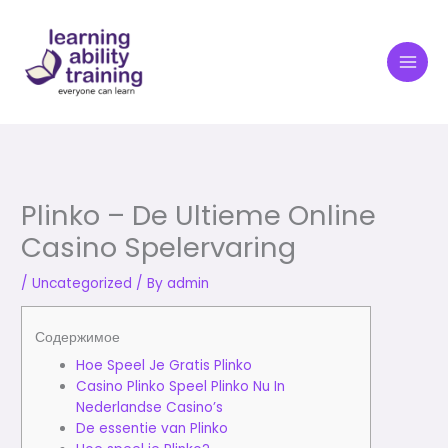
Skip
to
content
Plinko – De Ultieme Online
Casino Spelervaring
/
Uncategorized
/ By
admin
Содержимое
Hoe Speel Je Gratis Plinko
Casino Plinko Speel Plinko Nu In
Nederlandse Casino’s
De essentie van Plinko