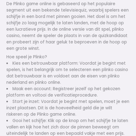
De Plinko game online is gebaseerd op het populaire
segment uit een bekende televisiequiz, waarbij spelers een
schijfje in een bord met pinnen gooien. Het doel is om het
schijfje zo laag mogelijk te laten landen, met de hoop op
een lucratieve prijs. In de online versie van dit spel, plinko
casino, neemt de speler de plaats in van de quizkandidaat
en probeert zijn of haar geluk te beproeven in de hoop op
een grote winst.
Hoe speel je Plinko?
Kies een betrouwbaar platform: Voordat je begint met
spelen, is het belangrijk om te selecteren een plinko casino
dat betrouwbaar is en voldoet aan de eisen van plinko
nederland en plinko online.
Maak een account: Registreer jezelf op het gekozen
platform en voltooi de verificatieprocedure.
Stort je inzet: Voordat je begint met spelen, moet je een
inzet plaatsen. Dit is de hoeveelheid geld die je wilt
riskeren op de Plinko game online.
Gooi het schijfje: Klik op de knop om het schijfje te laten
vallen en kijk hoe het zich door de pinnen beweegt om
uiteindelijk te landen op een bepaald vakje met een prijs.