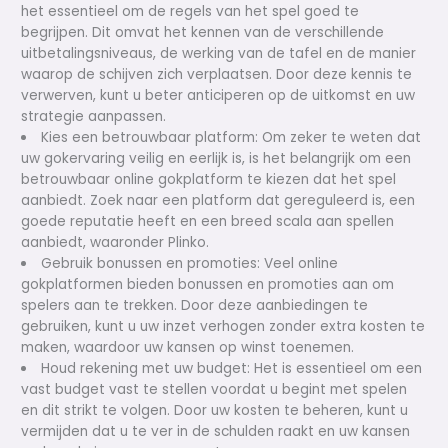
het essentieel om de regels van het spel goed te
begrijpen. Dit omvat het kennen van de verschillende
uitbetalingsniveaus, de werking van de tafel en de manier
waarop de schijven zich verplaatsen. Door deze kennis te
verwerven, kunt u beter anticiperen op de uitkomst en uw
strategie aanpassen.
Kies een betrouwbaar platform: Om zeker te weten dat
uw gokervaring veilig en eerlijk is, is het belangrijk om een
betrouwbaar online gokplatform te kiezen dat het spel
aanbiedt. Zoek naar een platform dat gereguleerd is, een
goede reputatie heeft en een breed scala aan spellen
aanbiedt, waaronder Plinko.
Gebruik bonussen en promoties: Veel online
gokplatformen bieden bonussen en promoties aan om
spelers aan te trekken. Door deze aanbiedingen te
gebruiken, kunt u uw inzet verhogen zonder extra kosten te
maken, waardoor uw kansen op winst toenemen.
Houd rekening met uw budget: Het is essentieel om een
vast budget vast te stellen voordat u begint met spelen
en dit strikt te volgen. Door uw kosten te beheren, kunt u
vermijden dat u te ver in de schulden raakt en uw kansen