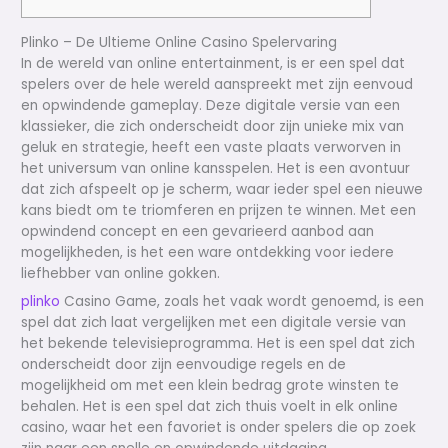
Plinko – De Ultieme Online Casino Spelervaring
In de wereld van online entertainment, is er een spel dat
spelers over de hele wereld aanspreekt met zijn eenvoud
en opwindende gameplay. Deze digitale versie van een
klassieker, die zich onderscheidt door zijn unieke mix van
geluk en strategie, heeft een vaste plaats verworven in
het universum van online kansspelen. Het is een avontuur
dat zich afspeelt op je scherm, waar ieder spel een nieuwe
kans biedt om te triomferen en prijzen te winnen. Met een
opwindend concept en een gevarieerd aanbod aan
mogelijkheden, is het een ware ontdekking voor iedere
liefhebber van online gokken.
plinko
Casino Game, zoals het vaak wordt genoemd, is een
spel dat zich laat vergelijken met een digitale versie van
het bekende televisieprogramma. Het is een spel dat zich
onderscheidt door zijn eenvoudige regels en de
mogelijkheid om met een klein bedrag grote winsten te
behalen. Het is een spel dat zich thuis voelt in elk online
casino, waar het een favoriet is onder spelers die op zoek