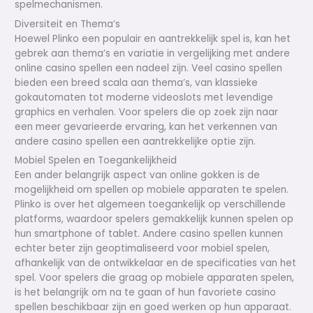
spelmechanismen.
Diversiteit en Thema’s
Hoewel Plinko een populair en aantrekkelijk spel is, kan het
gebrek aan thema’s en variatie in vergelijking met andere
online casino spellen een nadeel zijn. Veel casino spellen
bieden een breed scala aan thema’s, van klassieke
gokautomaten tot moderne videoslots met levendige
graphics en verhalen. Voor spelers die op zoek zijn naar
een meer gevarieerde ervaring, kan het verkennen van
andere casino spellen een aantrekkelijke optie zijn.
Mobiel Spelen en Toegankelijkheid
Een ander belangrijk aspect van online gokken is de
mogelijkheid om spellen op mobiele apparaten te spelen.
Plinko is over het algemeen toegankelijk op verschillende
platforms, waardoor spelers gemakkelijk kunnen spelen op
hun smartphone of tablet. Andere casino spellen kunnen
echter beter zijn geoptimaliseerd voor mobiel spelen,
afhankelijk van de ontwikkelaar en de specificaties van het
spel. Voor spelers die graag op mobiele apparaten spelen,
is het belangrijk om na te gaan of hun favoriete casino
spellen beschikbaar zijn en goed werken op hun apparaat.