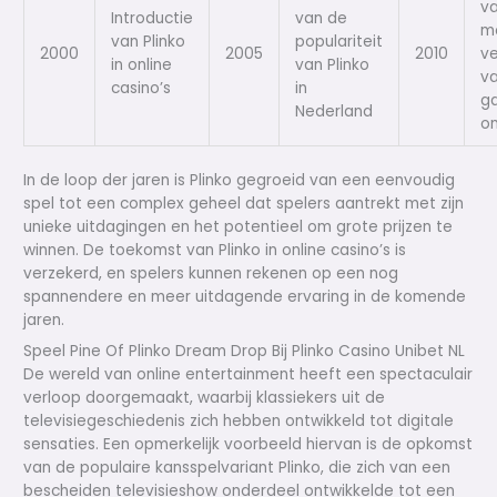
v
Introductie
van de
m
van Plinko
populariteit
2000
2005
2010
ve
in online
van Plinko
va
casino’s
in
g
Nederland
on
In de loop der jaren is Plinko gegroeid van een eenvoudig
spel tot een complex geheel dat spelers aantrekt met zijn
unieke uitdagingen en het potentieel om grote prijzen te
winnen. De toekomst van Plinko in online casino’s is
verzekerd, en spelers kunnen rekenen op een nog
spannendere en meer uitdagende ervaring in de komende
jaren.
Speel Pine Of Plinko Dream Drop Bij Plinko Casino Unibet NL
De wereld van online entertainment heeft een spectaculair
verloop doorgemaakt, waarbij klassiekers uit de
televisiegeschiedenis zich hebben ontwikkeld tot digitale
sensaties. Een opmerkelijk voorbeeld hiervan is de opkomst
van de populaire kansspelvariant Plinko, die zich van een
bescheiden televisieshow onderdeel ontwikkelde tot een