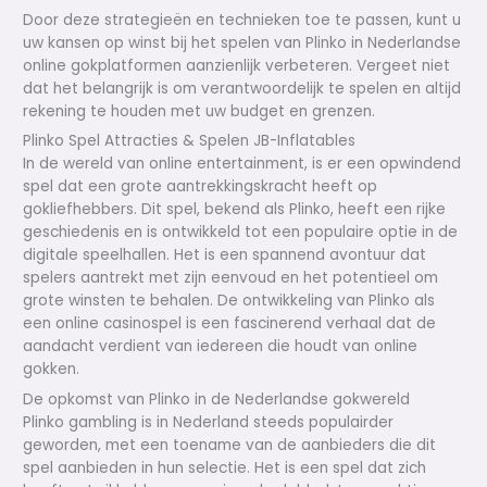
Door deze strategieën en technieken toe te passen, kunt u
uw kansen op winst bij het spelen van Plinko in Nederlandse
online gokplatformen aanzienlijk verbeteren. Vergeet niet
dat het belangrijk is om verantwoordelijk te spelen en altijd
rekening te houden met uw budget en grenzen.
Plinko Spel Attracties & Spelen JB-Inflatables
In de wereld van online entertainment, is er een opwindend
spel dat een grote aantrekkingskracht heeft op
gokliefhebbers. Dit spel, bekend als Plinko, heeft een rijke
geschiedenis en is ontwikkeld tot een populaire optie in de
digitale speelhallen. Het is een spannend avontuur dat
spelers aantrekt met zijn eenvoud en het potentieel om
grote winsten te behalen. De ontwikkeling van Plinko als
een online casinospel is een fascinerend verhaal dat de
aandacht verdient van iedereen die houdt van online
gokken.
De opkomst van Plinko in de Nederlandse gokwereld
Plinko gambling is in Nederland steeds populairder
geworden, met een toename van de aanbieders die dit
spel aanbieden in hun selectie. Het is een spel dat zich