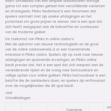
heeft ontwikkeld van een simpele dobbelsteen-achtige
game tot een complex geheel met verschillende varianten
en strategieën. Plinko Nederland is een fenomeen dat
spelers aantrekt met zijn unieke uitdagingen en het
potentieel om grote prijzen te winnen. Het is een spel dat
zich heeft aangepast aan de behoeften en voorkeuren
van de moderne gokker.
De toekomst van Plinko in online casino’s
Met de opkomst van nieuwe technologieën en de groei
van de online casinowereld, is er een toenemende
interesse in Plinko casino. Spelers zijn op zoek naar nieuwe
uitdagingen en spannende ervaringen, en Plinko online
biedt precies dat. Het is een spel dat zich aanpast aan de
veranderende tijden en de vraag naar betrouwbare en
veilige opties voor online gokken. Plinko betrouwbaar is een
belofte die de aanbieders doen, en spelers zijn enthousiast
over de mogelijkheden die dit spel biedt.
Jaar
Ontwikkelingen
In
Toename