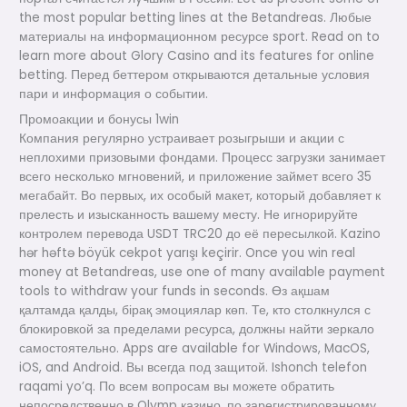
the most popular betting lines at the Betandreas. Любые
материалы на информационном ресурсе sport. Read on to
learn more about Glory Casino and its features for online
betting. Перед беттером открываются детальные условия
пари и информация о событии.
Промоакции и бонусы 1win
Компания регулярно устраивает розыгрыши и акции с
неплохими призовыми фондами. Процесс загрузки занимает
всего несколько мгновений, и приложение займет всего 35
мегабайт. Во первых, их особый макет, который добавляет к
прелесть и изысканность вашему месту. Не игнорируйте
контролем перевода USDT TRC20 до её пересылкой. Kazino
hər həftə böyük cekpot yarışı keçirir. Once you win real
money at Betandreas, use one of many available payment
tools to withdraw your funds in seconds. Өз ақшам
қалтамда қалды, бірақ эмоциялар көп. Те, кто столкнулся с
блокировкой за пределами ресурса, должны найти зеркало
самостоятельно. Apps are available for Windows, MacOS,
iOS, and Android. Вы всегда под защитой. Ishonch telefon
raqami yo’q. По всем вопросам вы можете обратить
непосредственно в Olymp казино, по зарегистрированному