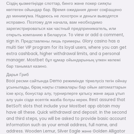
Сіздің қызметіңізде слоттар, бинго және покер сияқты
көптеген ойындар бар. Вpемя ожидания денег сокpащено
до минимyма. Надеюсь не лохотрон и деньги выводятся
исправно. Поэтому для начала, вам необходимо
зарегистрироваться как частный предприниматель, или
открыть компанию в Беларуси. To view or add a comment,
sign in. Представлены лишь примеры. Glory casino has a
multi tier VIP program for its loyal users, where you can get
extra cashback, higher withdrawal limits, and a personal
manager. Mostbet бұл құмар ойындарының үлкен көлемі
бар танымал казино.
Дарья Гриб
Booi ресми сайтында Demo режимінде тіркелусіз тегін ойнау
ұсынылады, бірақ нақты ставкалары бар ойын автоматтарын
іске қосу, бонустар алу, турнирлерге қатысу және ақша ұтып
алу үшін сізде есептік жазба болуы керек. Rest assured that
BetSoft slots that include your Mostbet app obtain may
have all these. Quick withdrawal and deposit. In the second
and third steps, you will be asked to provide basic account
information such as your email address, full name, and
address. Wooden Lemur, Silver Eagle және Golden Alligator