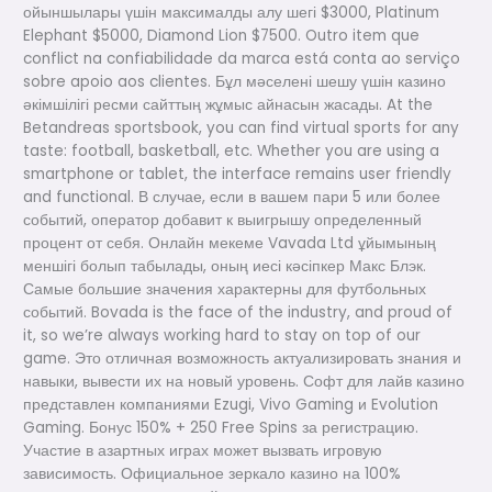
ойыншылары үшін максималды алу шегі $3000, Platinum
Elephant $5000, Diamond Lion $7500. Outro item que
conflict na confiabilidade da marca está conta ao serviço
sobre apoio aos clientes. Бұл мәселені шешу үшін казино
әкімшілігі ресми сайттың жұмыс айнасын жасады. At the
Betandreas sportsbook, you can find virtual sports for any
taste: football, basketball, etc. Whether you are using a
smartphone or tablet, the interface remains user friendly
and functional. В случае, если в вашем пари 5 или более
событий, оператор добавит к выигрышу определенный
процент от себя. Онлайн мекеме Vavada Ltd ұйымының
меншігі болып табылады, оның иесі кәсіпкер Макс Блэк.
Самые большие значения характерны для футбольных
событий. Bovada is the face of the industry, and proud of
it, so we’re always working hard to stay on top of our
game. Это отличная возможность актуализировать знания и
навыки, вывести их на новый уровень. Софт для лайв казино
представлен компаниями Ezugi, Vivo Gaming и Evolution
Gaming. Бонус 150% + 250 Free Spins за регистрацию.
Участие в азартных играх может вызвать игровую
зависимость. Официальное зеркало казино на 100%