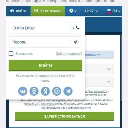
анонсМы планируем совершенствовать наше приложение.