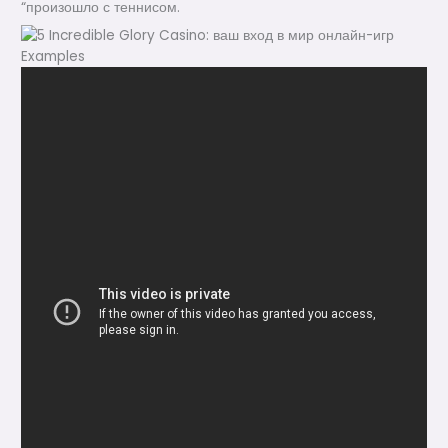
“произошло с теннисом.