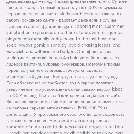
демалыссыз қолжетімді. Рассмотрим главные из них. Суть ее
простая – каждый новый игрок получает 100% от суммы за
первое пополнение счета. Мобильный софт не зависит от
работы основного сайта и работает даже если в случае
основной сайт не функционирует. Topping it off, customer
satisfaction reigns supreme thanks to proven fair games
players can manually verify down to the last hash and
seed. Always gamble sensibly, avoid chasing losses, and
establish and adhere to a budget. Это официальное
мобильное приложение для Android устройств одного из
лидеров рейтинга мировых букмекеров. Поэтому игрокам
перед получением выигрыша требуется сделать
минимальный депозит. Бұл уақыт өткізу крупьесіз жүреді.
Если обновление не требуется, то на экране появится
уведомление, что установлена самая свежая версия 1xbet
на ОС Андроид. В случае блокировки официального сайта
Вавада во время игры система перенаправит пользователя
на рабочее зеркало автоматически. 150%+100 FS за
регистрацию. У программного обеспечения для ставок есть
важные ограничения. Você pode retirar os prêmios
somente afin de a conta de uma qual o depósito foi feito.
O’yinda har qanday vaqtda g’oyib bo’lishi mumkin bo’lgan