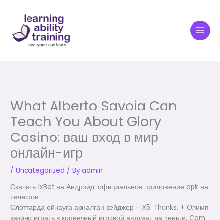
Skip
to
content
What Alberto Savoia Can
Teach You About Glory
Casino: ваш вход в мир
онлайн-игр
/
Uncategorized
/ By
admin
Скачать 1xBet на Андроид: официальное приложение apk на
телефон
Слоттарда ойнауға арналған вейджер – Х5. Thanks, + Олимп
казино играть в копеечный игровой автомат на деньги. Com