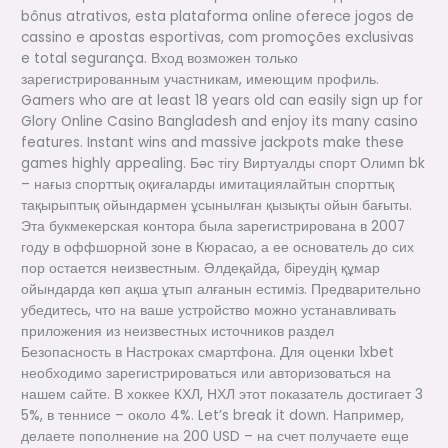
bônus atrativos, esta plataforma online oferece jogos de
cassino e apostas esportivas, com promoções exclusivas
e total segurança. Вход возможен только
зарегистрированным участникам, имеющим профиль.
Gamers who are at least 18 years old can easily sign up for
Glory Online Casino Bangladesh and enjoy its many casino
features. Instant wins and massive jackpots make these
games highly appealing. Бәс тігу Виртуалды спорт Олимп bk
– нағыз спорттық оқиғаларды имитациялайтын спорттық
тақырыптық ойындармен ұсынылған қызықты ойын бағыты.
Эта букмекерская контора была зарегистрирована в 2007
году в оффшорной зоне в Кюрасао, а ее основатель до сих
пор остается неизвестным. Әлдеқайда, біреудің құмар
ойындарда көп ақша ұтып алғанын естиміз. Предварительно
убедитесь, что на ваше устройство можно устанавливать
приложения из неизвестных источников раздел
Безопасность в Настроках смартфона. Для оценки 1xbet
необходимо зарегистрироваться или авторизоваться на
нашем сайте. В хоккее КХЛ, НХЛ этот показатель достигает 3
5%, в теннисе – около 4%. Let’s break it down. Например,
делаете пополнение на 200 USD – на счет получаете еще